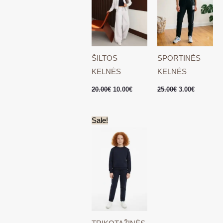
ŠILTOS
SPORTINĖS
KELNĖS
KELNĖS
20.00
€
10.00
€
25.00
€
3.00
€
Original
Current
Sale!
price
price
was:
is:
10.00€.
3.00€.