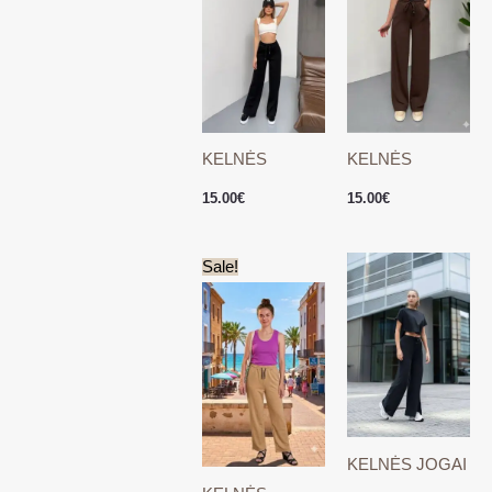
KELNĖS
KELNĖS
15.00
€
15.00
€
Original
Current
Sale!
price
price
was:
is:
15.00€.
3.00€.
KELNĖS JOGAI