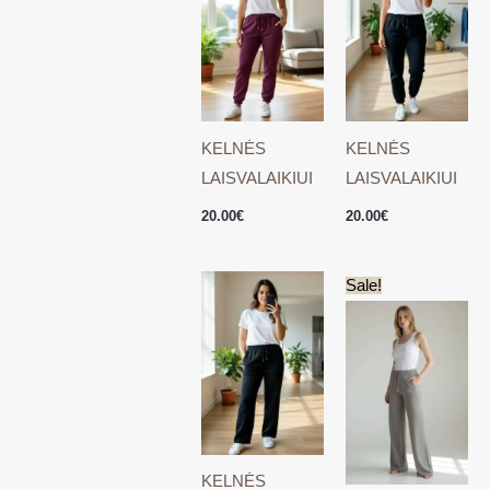
KELNĖS
KELNĖS
LAISVALAIKIUI
LAISVALAIKIUI
20.00
€
20.00
€
Original
Current
Sale!
price
price
was:
is:
25.00€.
15.00€.
KELNĖS