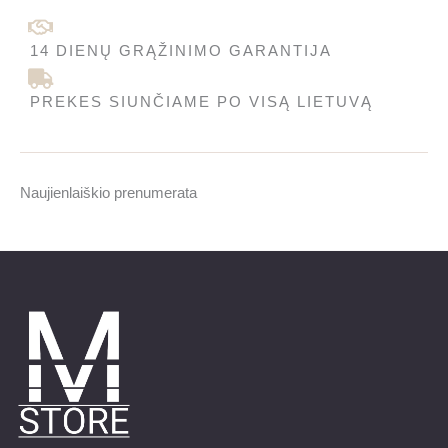
14 DIENŲ GRĄŽINIMO GARANTIJA
PREKES SIUNČIAME PO VISĄ LIETUVĄ
Naujienlaiškio prenumerata