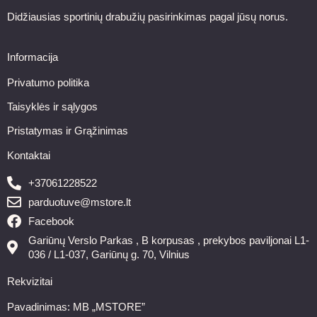
Didžiausias sportinių drabužių pasirinkimas pagal jūsų norus.
Informacija
Privatumo politika
Taisyklės ir sąlygos
Pristatymas ir Grąžinimas
Kontaktai
+37061228522
parduotuve@mstore.lt
Facebook
Gariūnų Verslo Parkas , B korpusas , prekybos paviljonai L1-
036 / L1-037, Gariūnų g. 70, Vilnius
Rekvizitai
Pavadinimas: MB „MSTORE”