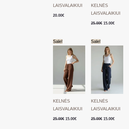
LAISVALAIKIUI
KELNĖS
LAISVALAIKIUI
20.00
€
25.00
€
15.00
€
Original
Current
Original
Current
Sale!
Sale!
price
price
price
price
was:
is:
was:
is:
25.00€.
15.00€.
25.00€.
15.00€.
KELNĖS
KELNĖS
LAISVALAIKIUI
LAISVALAIKIUI
25.00
€
15.00
€
25.00
€
15.00
€