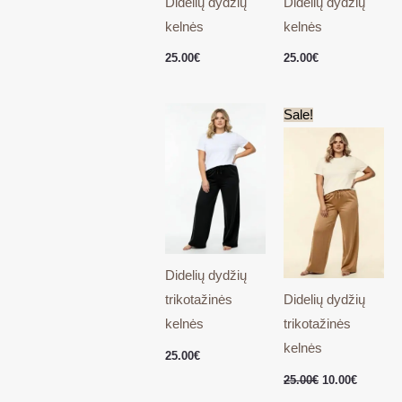
Didelių dydžių
Didelių dydžių
kelnės
kelnės
25.00
€
25.00
€
Original
Current
Sale!
price
price
was:
is:
25.00€.
10.00€.
Didelių dydžių
trikotažinės
Didelių dydžių
kelnės
trikotažinės
kelnės
25.00
€
25.00
€
10.00
€