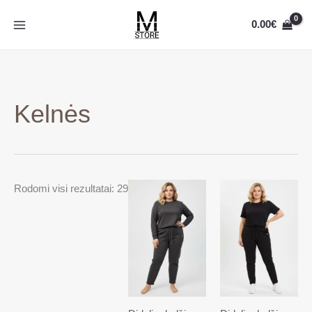
Pereiti
0.00
€
prie
turinio
Kelnės
Rodomi visi rezultatai: 29