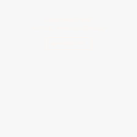
I WEAR WHAT I WANT
M STORE - RINKIS IŠ GERIAUSIŲ
PARDUOTUVĖ