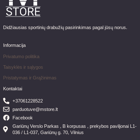
Didžiausias sportinių drabužių pasirinkimas pagal jūsų norus.
Informacija
Privatumo politika
Taisyklės ir sąlygos
Pristatymas ir Grąžinimas
Kontaktai
+37061228522
parduotuve@mstore.lt
Facebook
Gariūnų Verslo Parkas , B korpusas , prekybos paviljonai L1-
036 / L1-037, Gariūnų g. 70, Vilnius