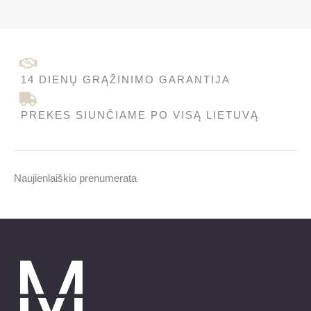
14 DIENŲ GRĄŽINIMO GARANTIJA
PREKES SIUNČIAME PO VISĄ LIETUVĄ
Naujienlaiškio prenumerata