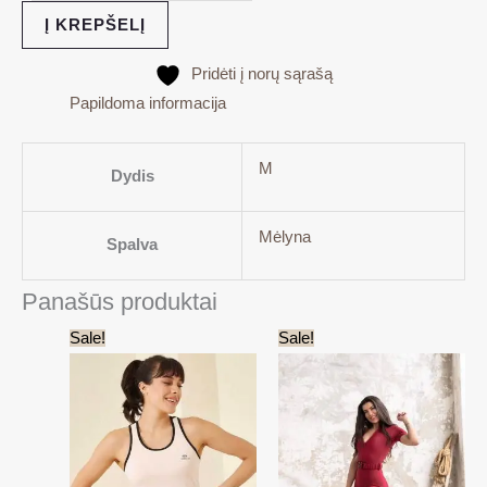
Į KREPŠELĮ
Pridėti į norų sąrašą
Papildoma informacija
M
Dydis
Mėlyna
Spalva
Panašūs produktai
Original
Current
Original
Current
Sale!
Sale!
price
price
price
price
was:
is:
was:
is:
15.00€.
3.00€.
45.00€.
15.00€.