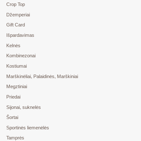
Crop Top
Džemperiai
Gift Card
Išpardavimas
Kelnės
Kombinezonai
Kostiumai
Marškinėliai, Palaidinės, Marškiniai
Megztiniai
Priedai
Sijonai, suknelės
Šortai
Sportinės liemenėlės
Tamprės