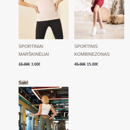
SPORTINIAI
SPORTINIS
MARŠKINĖLIAI
KOMBINEZONAS
15.00
€
3.00
€
45.00
€
15.00
€
Original
Current
Sale!
price
price
was:
is:
35.00€.
10.00€.