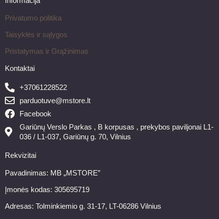
Informacija
Privatumo politika
Taisyklės ir sąlygos
Pristatymas ir Grąžinimas
Kontaktai
+37061228522
parduotuve@mstore.lt
Facebook
Gariūnų Verslo Parkas , B korpusas , prekybos paviljonai L1-
036 / L1-037, Gariūnų g. 70, Vilnius
Rekvizitai
Pavadinimas: MB „MSTORE”
Įmonės kodas: 305695719
Adresas: Tolminkiemio g. 31-17, LT-06286 Vilnius