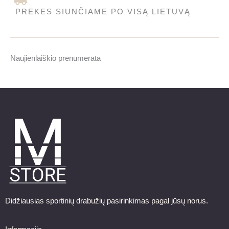
PREKES SIUNČIAME PO VISĄ LIETUVĄ
Naujienlaiškio prenumerata
Didžiausias sportinių drabužių pasirinkimas pagal jūsų norus.