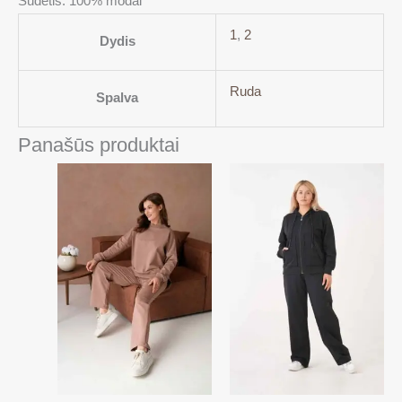
Sudėtis: 100% modal
1
,
2
Dydis
Ruda
Spalva
Panašūs produktai