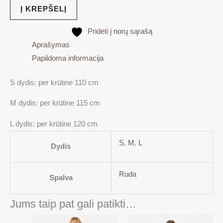
Į KREPŠELĮ
Pridėti į norų sąrašą
Aprašymas
Papildoma informacija
S dydis: per krūtine 110 cm
M dydis: per krūtine 115 cm
L dydis: per krūtine 120 cm
S
,
M
,
L
Dydis
Ruda
Spalva
Jums taip pat gali patikti…