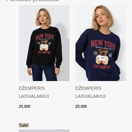
DŽEMPERIS
DŽEMPERIS
LAISVALAIKIUI
LAISVALAIKIUI
25.00
€
25.00
€
Original
Current
Sale!
price
price