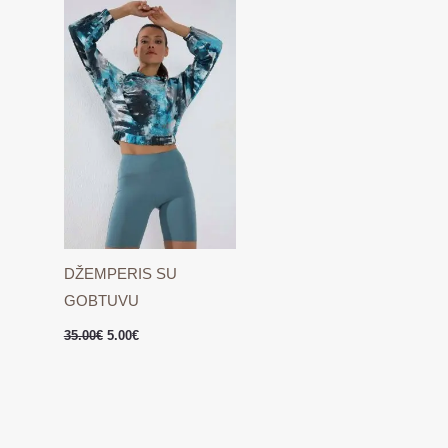
was:
is:
35.00€.
5.00€.
DŽEMPERIS SU
GOBTUVU
35.00
€
5.00
€