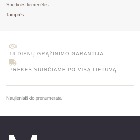
Sportinės liemenėlės
Tamprės
14 DIENŲ GRĄŽINIMO GARANTIJA
PREKES SIUNČIAME PO VISĄ LIETUVĄ
Naujienlaiškio prenumerata