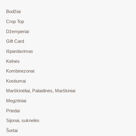
Bodžiai
Crop Top
Džemperiai
Gift Card
Išpardavimas
Kelnės
Kombinezonai
Kostiumai
Marškinėliai, Palaidinės, Marškiniai
Megztiniai
Priedai
Sijonai, suknelės
Šortai