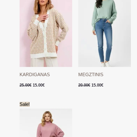
KARDIGANAS
MEGZTINIS
25.00
€
15.00
€
20.00
€
15.00
€
Original
Current
Sale!
price
price
was:
is:
25.00€.
15.00€.