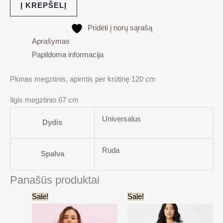
Į KREPŠELĮ
Pridėti į norų sąrašą
Aprašymas
Papildoma informacija
Plonas megztinis, apimtis per krūtinę 120 cm
Ilgis megztinio 67 cm
Universalus
Dydis
Ruda
Spalva
Panašūs produktai
Original
Current
Original
Current
Sale!
Sale!
price
price
price
price
was:
is:
was:
is:
25.00€.
15.00€.
20.00€.
15.00€.