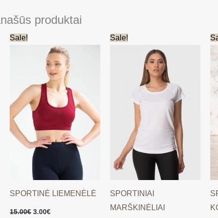
našūs produktai
Original
Current
Original
Current
Sale!
Sale!
Sa
price
price
price
price
was:
is:
was:
is:
15.00€.
3.00€.
10.00€.
2.00€.
SPORTINĖ LIEMENĖLĖ
SPORTINIAI
S
MARŠKINĖLIAI
K
15.00
€
3.00
€