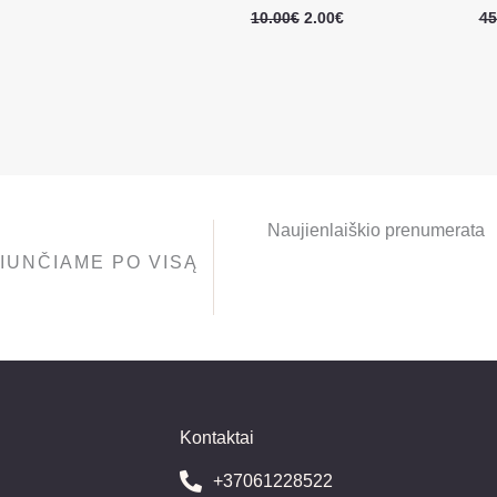
10.00
€
2.00
€
45
Naujienlaiškio prenumerata
IUNČIAME PO VISĄ
Kontaktai
+37061228522