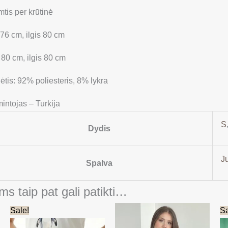
tis per krūtinė
 76 cm, ilgis 80 cm
 80 cm, ilgis 80 cm
ėtis: 92% poliesteris, 8% lykra
intojas – Turkija
S
Dydis
J
Spalva
ms taip pat gali patikti…
Original
Current
Sale!
Sa
price
price
was:
is: