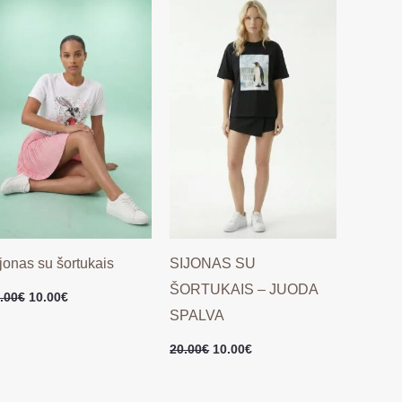
was:
is:
was:
is:
20.00€.
10.00€.
20.00€.
10.00€.
jonas su šortukais
SIJONAS SU
ŠORTUKAIS – JUODA
.00
€
10.00
€
SPALVA
20.00
€
10.00
€