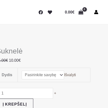
rodukto
Original
Current
iekis:
price
price
0.00
€
uknelė
was:
is:
25.00€.
10.00€.
uknelė
.00
€
10.00
€
Dydis
Išvalyti
+
Į KREPŠELĮ