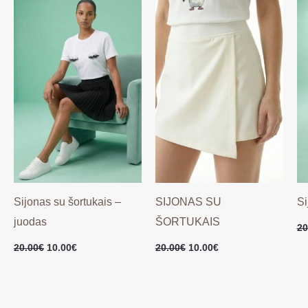
was:
is:
was:
is:
20.00€.
10.00€.
20.00€.
10.00€.
Sijonas su šortukais –
SIJONAS SU
Si
juodas
ŠORTUKAIS
20
20.00
€
10.00
€
20.00
€
10.00
€