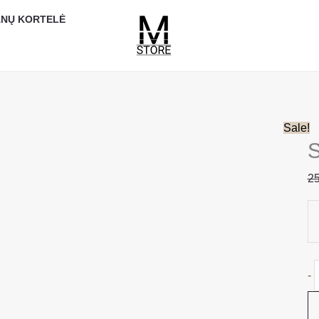
p
NŲ KORTELĖ
k
S
Sale!
S
25
-