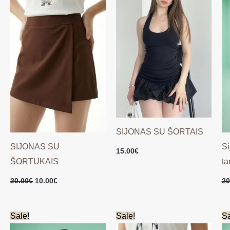
20.00€.
10.00€.
SIJONAS SU ŠORTAIS
SIJONAS SU
Si
15.00
€
ŠORTUKAIS
ta
20.00
€
10.00
€
20
Original
Current
Original
Current
Sale!
Sale!
Sa
price
price
price
price