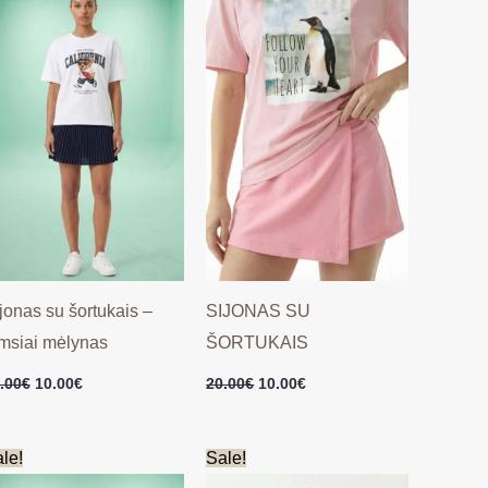
20.00€.
10.00€.
20.00€.
10.00€.
jonas su šortukais –
SIJONAS SU
msiai mėlynas
ŠORTUKAIS
.00
€
10.00
€
20.00
€
10.00
€
Original
Current
Original
Current
le!
Sale!
price
price
price
price