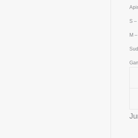
Apim
S –
M –
Sud
Gam
Ju