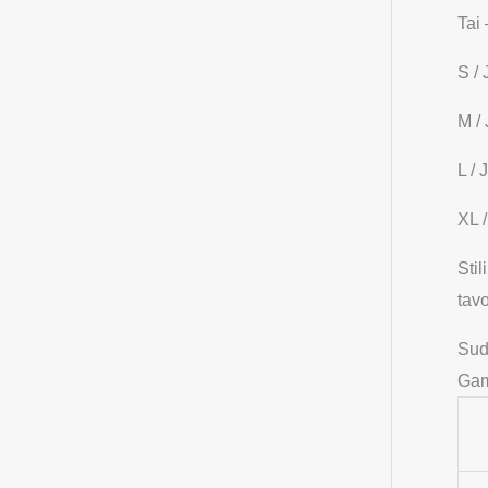
Tai 
S /
M /
L /
XL 
Stil
tavo
Sud
Gam