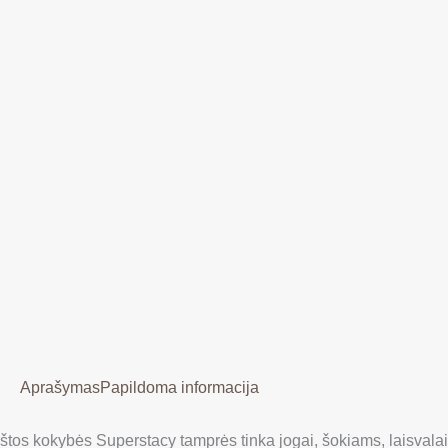
Aprašymas
Papildoma informacija
tos kokybės Superstacy tamprės tinka jogai, šokiams, laisvalaiki