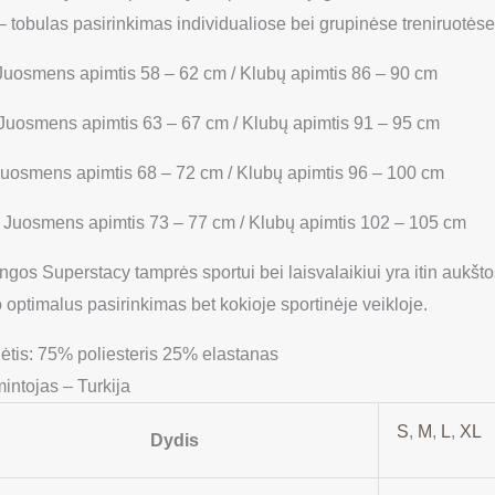
– tobulas pasirinkimas individualiose bei grupinėse treniruotėse
 Juosmens apimtis 58 – 62 cm / Klubų apimtis 86 – 90 cm
 Juosmens apimtis 63 – 67 cm / Klubų apimtis 91 – 95 cm
 Juosmens apimtis 68 – 72 cm / Klubų apimtis 96 – 100 cm
/ Juosmens apimtis 73 – 77 cm / Klubų apimtis 102 – 105 cm
ingos Superstacy tamprės sportui bei laisvalaikiui yra itin aukš
 optimalus pasirinkimas bet kokioje sportinėje veikloje.
ėtis: 75% poliesteris 25% elastanas
intojas – Turkija
S
,
M
,
L
,
XL
Dydis