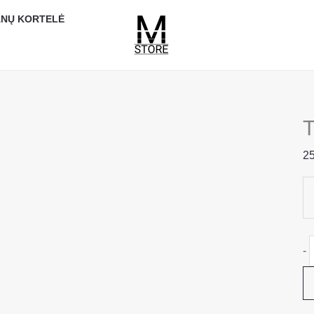
p
NŲ KORTELĖ
k
25
-