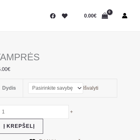
rodukto
iekis:
0.00
€
TAMPRĖS
TAMPRĖS
.00
€
Dydis
Išvalyti
+
Į KREPŠELĮ