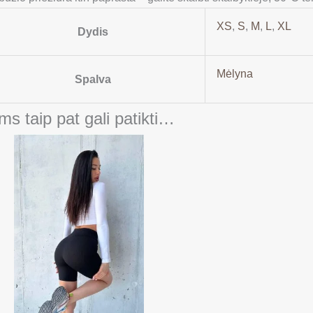
XS
,
S
,
M
,
L
,
XL
Dydis
Mėlyna
Spalva
ms taip pat gali patikti…