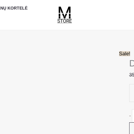
p
NŲ KORTELĖ
k
Sale!
35
-