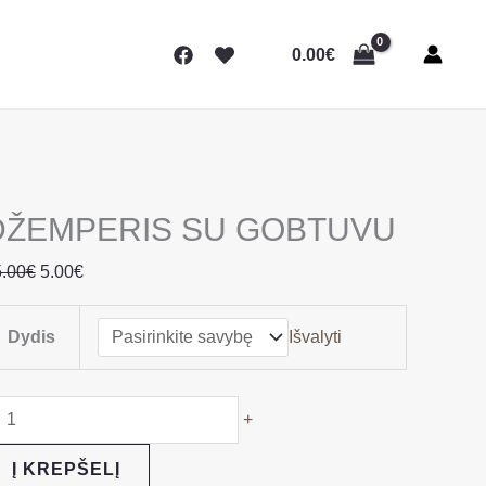
rodukto
Original
Current
iekis:
price
price
0.00
€
DŽEMPERIS
was:
is:
SU
35.00€.
5.00€.
GOBTUVU
DŽEMPERIS SU GOBTUVU
.00
€
5.00
€
Dydis
Išvalyti
+
Į KREPŠELĮ