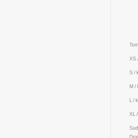
Tom
XS 
S /
M /
L / 
XL 
Sud
Drab