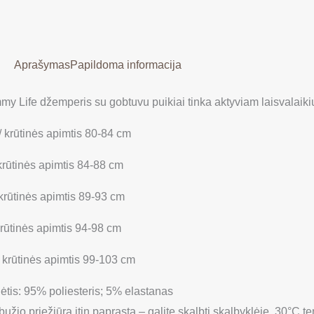
Aprašymas
Papildoma informacija
my Life džemperis su gobtuvu puikiai tinka aktyviam laisvalaikiu
/ krūtinės apimtis 80-84 cm
 krūtinės apimtis 84-88 cm
 krūtinės apimtis 89-93 cm
krūtinės apimtis 94-98 cm
/ krūtinės apimtis 99-103 cm
ėtis: 95% poliesteris; 5% elastanas
užio priežiūra itin paprasta – galite skalbti skalbyklėje, 30°C t